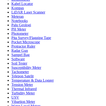
Kabel Locator
Kompas
LiDAR Laser Scanner
Meteran
Notebooks
Palu Geologi
PH Meter
Photometer
Pita Survey/Flagging Tape
Pocket Microscope
Protractor Ruler
Radar Gun
Sampel Bag
Software
Soil Tester
Susceptibility Meter
Tachometer
Telepon Satelit
Temperature & Data Logger
Tension Meter
Thermal Infrared
Turbidity Meter
USV
Vibartion Meter
Water Level Meters