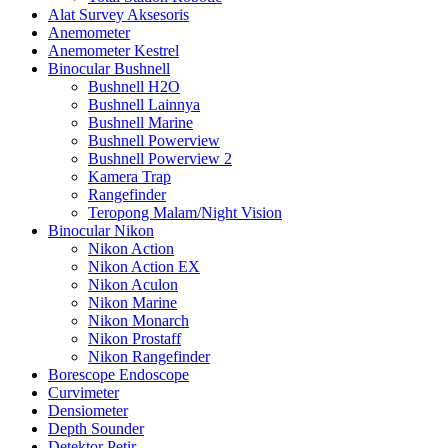
Alat Survey Aksesoris
Anemometer
Anemometer Kestrel
Binocular Bushnell
Bushnell H2O
Bushnell Lainnya
Bushnell Marine
Bushnell Powerview
Bushnell Powerview 2
Kamera Trap
Rangefinder
Teropong Malam/Night Vision
Binocular Nikon
Nikon Action
Nikon Action EX
Nikon Aculon
Nikon Marine
Nikon Monarch
Nikon Prostaff
Nikon Rangefinder
Borescope Endoscope
Curvimeter
Densiometer
Depth Sounder
Detektor Petir