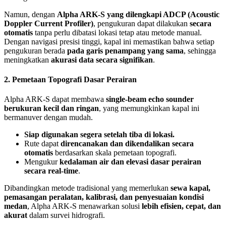
Namun, dengan
Alpha ARK-S yang dilengkapi ADCP (Acoustic
Doppler Current Profiler)
, pengukuran dapat dilakukan
secara
otomatis
tanpa perlu dibatasi lokasi tetap atau metode manual.
Dengan navigasi presisi tinggi, kapal ini memastikan bahwa setiap
pengukuran berada
pada garis penampang yang sama
, sehingga
meningkatkan
akurasi data secara signifikan
.
2. Pemetaan Topografi Dasar Perairan
Alpha ARK-S dapat membawa
single-beam echo sounder
berukuran kecil dan ringan
, yang memungkinkan kapal ini
bermanuver dengan mudah.
Siap digunakan segera setelah tiba di lokasi.
Rute dapat
direncanakan dan dikendalikan secara
otomatis
berdasarkan skala pemetaan topografi.
Mengukur
kedalaman air dan elevasi dasar perairan
secara real-time
.
Dibandingkan metode tradisional yang memerlukan
sewa kapal,
pemasangan peralatan, kalibrasi, dan penyesuaian kondisi
medan
, Alpha ARK-S menawarkan solusi
lebih efisien, cepat, dan
akurat
dalam survei hidrografi.