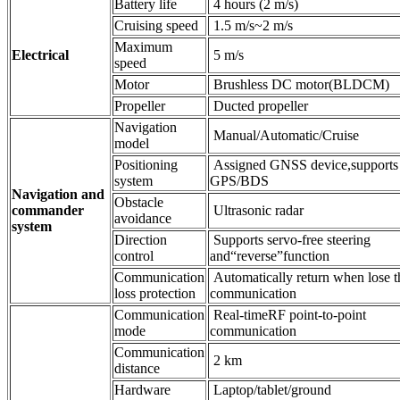
Battery life
4 hours (2 m/s)
Cruising speed
1.5 m/s~2 m/s
Maximum
Electrical
5 m/s
speed
Motor
Brushless DC motor(BLDCM)
Propeller
Ducted propeller
Navigation
Manual/Automatic/Cruise
model
Positioning
Assigned GNSS device,supports
system
GPS/BDS
Navigation and
Obstacle
commander
Ultrasonic radar
avoidance
system
Direction
Supports servo-free steering
control
and“reverse”function
Communication
Automatically return when lose t
loss protection
communication
Communication
Real-timeRF point-to-point
mode
communication
Communication
2 km
distance
Hardware
Laptop/tablet/ground