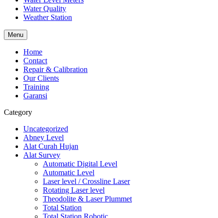
Water Quality
Weather Station
Menu
Home
Contact
Repair & Calibration
Our Clients
Training
Garansi
Category
Uncategorized
Abney Level
Alat Curah Hujan
Alat Survey
Automatic Digital Level
Automatic Level
Laser level / Crossline Laser
Rotating Laser level
Theodolite & Laser Plummet
Total Station
Total Station Robotic