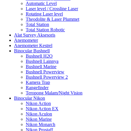
Automatic Level
Laser level / Crossline Laser
Rotating Laser level
Theodolite & Laser Plummet
Total Station
Total Station Robotic
Alat Survey Aksesoris
Anemometer
Anemometer Kestrel
Binocular Bushnell
Bushnell H2O
Bushnell Lainnya
Bushnell Marine
Bushnell Powerview
Bushnell Powerview 2
Kamera Trap
Rangefinder
Teropong Malam/Night Vision
Binocular Nikon
Nikon Action
Nikon Action EX
Nikon Aculon
Nikon Marine
Nikon Monarch
Nikon Prostaff