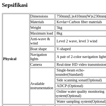
Sepsifikasi
Dimensions
750mm(L)x410mm(W)x230mm
Materials
Kevlar+Carbon fiber materials
Weight
5kg
Maximum load
8kg
Anti-wave &
Level 2 wave, level 3 wind
wind
Boat shape
V-shaped
Navigation
A pair of 2-color navigation light
Physical
lights
Camera
Real-time HD video transmissio
Single-beam echo-
sounder(Standard)
Side scanning sonar(Optional)
Available
ADCP (Optional)
instrumentation
Online water quality monitoring
system(Optional)
Water sampling system(Optional