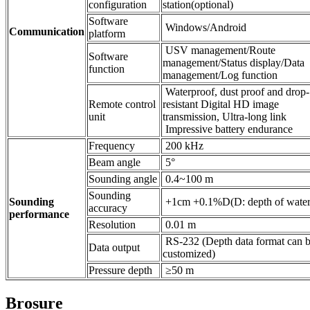
configuration
station(optional)
Software
Windows/Android
Communication
platform
USV management/Route
Software
management/Status display/Data
function
management/Log function
Waterproof, dust proof and drop-
Remote control
resistant Digital HD image
unit
transmission, Ultra-long link
Impressive battery endurance
Frequency
200 kHz
Beam angle
5°
Sounding angle
0.4~100 m
Sounding
Sounding
+1cm +0.1%D(D: depth of water
accuracy
performance
Resolution
0.01 m
RS-232 (Depth data format can 
Data output
customized)
Pressure depth
≥50 m
Brosure