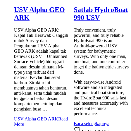
USV Alpha GEO
Satlab HydroBoat
ARK
990 USV
USV Alpha GEO ARK:
Truly convenient, truly
Kapal Tak Berawak Canggih
powerful, and truly reliable
untuk Survey dan
HydroBoat 990 is an
Pengukuran USV Alpha
Android-powered USV
GEO ARK adalah kapal tak
system for bathymetric
berawak (USV – Unmanned
surveys. With only one man,
Surface Vehicle) hidrografi
one boat, and one controller
dengan desain trimaran M-
to get the bathymetric surveys
type yang terbuat dari
done.
material Kevlar dan serat
With easy-to-use Android
karbon. Struktur ini
software and an integrated
membuatnya tahan benturan,
and practical boat structure,
anti-karat, serta tidak mudah
the HydroBoat 990 sails fast
tenggelam berkat desain
and measures accurately with
kompartemen tertutup dan
excellent technical
pengisian busa …
performance.
USV Alpha GEO ARK
Read
Baca selengkapnya
More