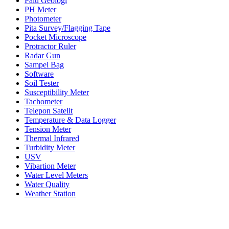
Palu Geologi
PH Meter
Photometer
Pita Survey/Flagging Tape
Pocket Microscope
Protractor Ruler
Radar Gun
Sampel Bag
Software
Soil Tester
Susceptibility Meter
Tachometer
Telepon Satelit
Temperature & Data Logger
Tension Meter
Thermal Infrared
Turbidity Meter
USV
Vibartion Meter
Water Level Meters
Water Quality
Weather Station