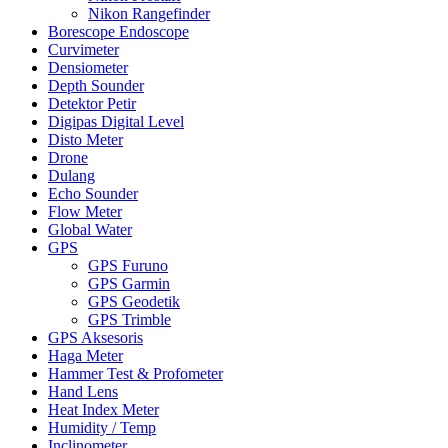
Nikon Rangefinder
Borescope Endoscope
Curvimeter
Densiometer
Depth Sounder
Detektor Petir
Digipas Digital Level
Disto Meter
Drone
Dulang
Echo Sounder
Flow Meter
Global Water
GPS
GPS Furuno
GPS Garmin
GPS Geodetik
GPS Trimble
GPS Aksesoris
Haga Meter
Hammer Test & Profometer
Hand Lens
Heat Index Meter
Humidity / Temp
Inclinometer