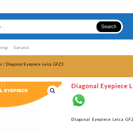
Search
ning
Garansi
is
/ Diagonal Eyepiece Leica GFZ3
Diagonal Eyepiece 
Diagonal Eyepiece Leica GF