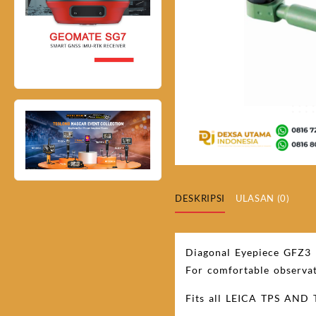
DESKRIPSI
ULASAN (0)
Diagonal Eyepiece GFZ3 
For comfortable observati
Fits all LEICA TPS AND T