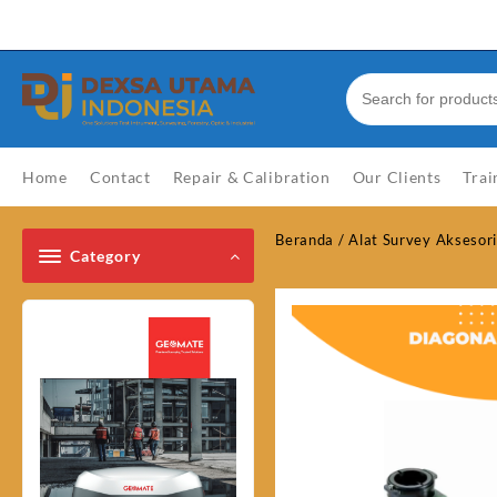
Skip
Welcome to Top Store
to
content
Home
Contact
Repair & Calibration
Our Clients
Trai
Beranda
/
Alat Survey Aksesor
Category