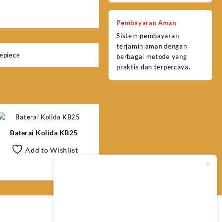
Pembayaran Aman
Sistem pembayaran
terjamin aman dengan
epiece
berbagai metode yang
praktis dan terpercaya.
Baterai Kolida KB25
Add to Wishlist
Typically replies within minutes
Any questions related to Diagonal
Eyepiece Leica GFZ3?