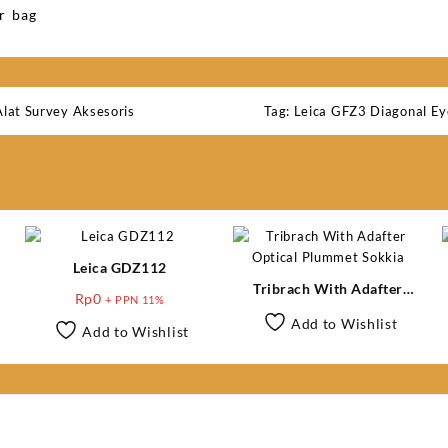
or bag
Alat Survey Aksesoris
Tag:
Leica GFZ3 Diagonal Ey
Leica GDZ112
Tribrach With Adafter
Rp
0
+ PPN 11%
Optical Plummet Sokkia
Add to Wishlist
Add to Wishlist